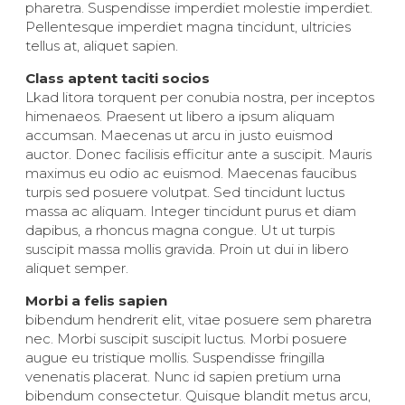
pharetra. Suspendisse imperdiet molestie imperdiet.
Pellentesque imperdiet magna tincidunt, ultricies
tellus at, aliquet sapien.
Class aptent taciti socios
Lkad litora torquent per conubia nostra, per inceptos
himenaeos. Praesent ut libero a ipsum aliquam
accumsan. Maecenas ut arcu in justo euismod
auctor. Donec facilisis efficitur ante a suscipit. Mauris
maximus eu odio ac euismod. Maecenas faucibus
turpis sed posuere volutpat. Sed tincidunt luctus
massa ac aliquam. Integer tincidunt purus et diam
dapibus, a rhoncus magna congue. Ut ut turpis
suscipit massa mollis gravida. Proin ut dui in libero
aliquet semper.
Morbi a felis sapien
bibendum hendrerit elit, vitae posuere sem pharetra
nec. Morbi suscipit suscipit luctus. Morbi posuere
augue eu tristique mollis. Suspendisse fringilla
venenatis placerat. Nunc id sapien pretium urna
bibendum consectetur. Quisque blandit metus arcu,