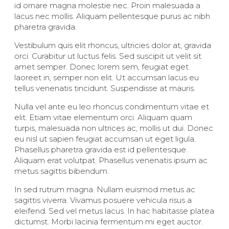
id ornare magna molestie nec. Proin malesuada a
lacus nec mollis. Aliquam pellentesque purus ac nibh
pharetra gravida.
Vestibulum quis elit rhoncus, ultricies dolor at, gravida
orci. Curabitur ut luctus felis. Sed suscipit ut velit sit
amet semper. Donec lorem sem, feugiat eget
laoreet in, semper non elit. Ut accumsan lacus eu
tellus venenatis tincidunt. Suspendisse at mauris.
Nulla vel ante eu leo rhoncus condimentum vitae et
elit. Etiam vitae elementum orci. Aliquam quam
turpis, malesuada non ultrices ac, mollis ut dui. Donec
eu nisl ut sapien feugiat accumsan ut eget ligula.
Phasellus pharetra gravida est id pellentesque.
Aliquam erat volutpat. Phasellus venenatis ipsum ac
metus sagittis bibendum.
In sed rutrum magna. Nullam euismod metus ac
sagittis viverra. Vivamus posuere vehicula risus a
eleifend. Sed vel metus lacus. In hac habitasse platea
dictumst. Morbi lacinia fermentum mi eget auctor.