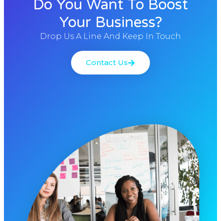
Do You Want To Boost
Your Business?
Drop Us A Line And Keep In Touch
Contact Us