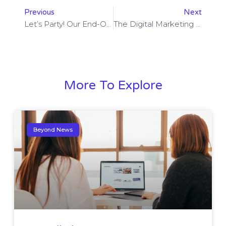
Previous
Next
Let’s Party! Our End-Of-The-Year Celebration
The Digital Marketing Revolution Is Here Is Here & Now
More To Explore
Beyond News