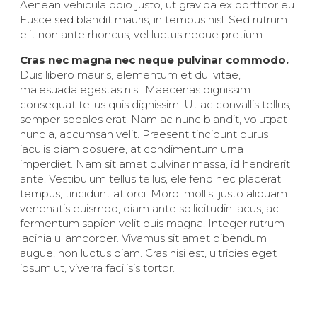
Aenean vehicula odio justo, ut gravida ex porttitor eu.
Fusce sed blandit mauris, in tempus nisl. Sed rutrum
elit non ante rhoncus, vel luctus neque pretium.
Cras nec magna nec neque pulvinar commodo.
Duis libero mauris, elementum et dui vitae,
malesuada egestas nisi. Maecenas dignissim
consequat tellus quis dignissim. Ut ac convallis tellus,
semper sodales erat. Nam ac nunc blandit, volutpat
nunc a, accumsan velit. Praesent tincidunt purus
iaculis diam posuere, at condimentum urna
imperdiet. Nam sit amet pulvinar massa, id hendrerit
ante. Vestibulum tellus tellus, eleifend nec placerat
tempus, tincidunt at orci. Morbi mollis, justo aliquam
venenatis euismod, diam ante sollicitudin lacus, ac
fermentum sapien velit quis magna. Integer rutrum
lacinia ullamcorper. Vivamus sit amet bibendum
augue, non luctus diam. Cras nisi est, ultricies eget
ipsum ut, viverra facilisis tortor.