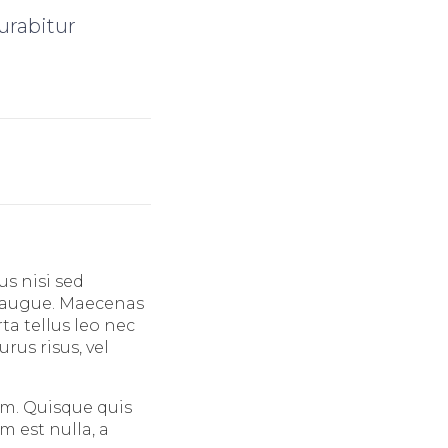
urabitur
s nisi sed
ra augue. Maecenas
ta tellus leo nec
urus risus, vel
um. Quisque quis
 est nulla, a