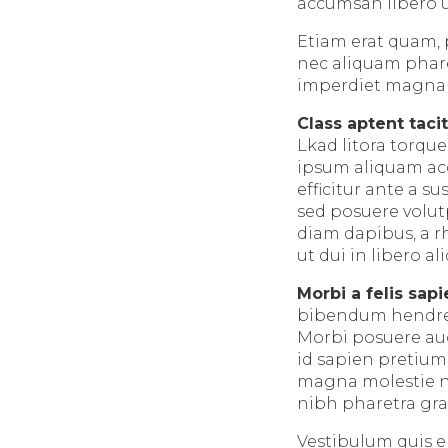
accumsan libero u
Etiam erat quam, p
nec aliquam phare
imperdiet magna ti
Class aptent tacit
Lkad litora torqu
ipsum aliquam acc
efficitur ante a 
sed posuere volut
diam dapibus, a r
ut dui in libero a
Morbi a felis sap
bibendum hendrerit
Morbi posuere aug
id sapien pretium
magna molestie ne
nibh pharetra gra
Vestibulum quis eli