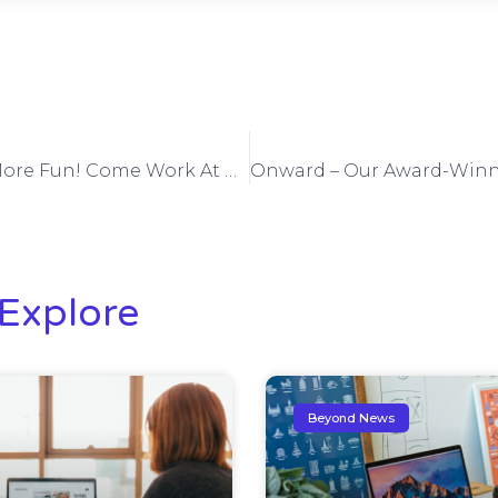
Fun, Fun, And More Fun! Come Work At Beyond
Explore
Beyond News