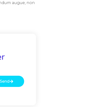
bendum augue, non
er
Send