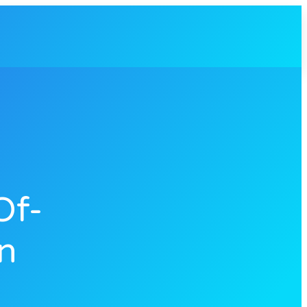
Of-
n