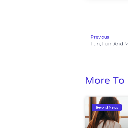
Previous
More To 
Beyond News