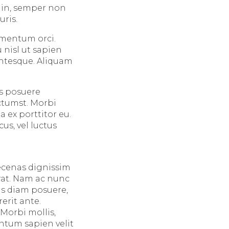
t in, semper non
uris.
ementum orci.
 nisl ut sapien
entesque. Aliquam
us posuere
ictumst. Morbi
 ex porttitor eu.
us, vel luctus
aecenas dignissim
erat. Nam ac nunc
is diam posuere,
erit ante.
 Morbi mollis,
entum sapien velit