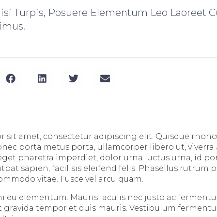
Nisi Turpis, Posuere Elementum Leo Laoreet C
imus.
 sit amet, consectetur adipiscing elit. Quisque rhoncu
Donec porta metus porta, ullamcorper libero ut, viver
get pharetra imperdiet, dolor urna luctus urna, id por
utpat sapien, facilisis eleifend felis. Phasellus rutrum p
ommodo vitae. Fusce vel arcu quam.
i eu elementum. Mauris iaculis nec justo ac ferment
it gravida tempor et quis mauris. Vestibulum fermentum