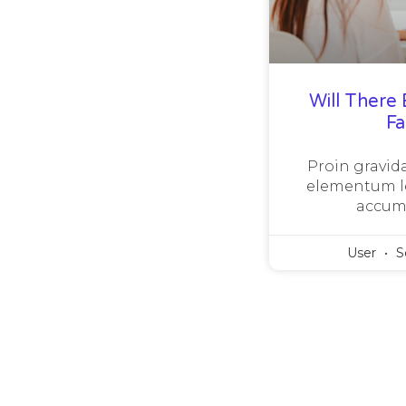
Will There 
F
Proin gravida
elementum le
accum
User
S