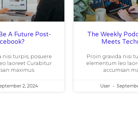
Be A Future Post-
The Weekly Podc
acebook?
Meets Tech
 nisi turpis, posuere
Proin gravida nisi t
o laoreet Curabitur
elementum leo laor
san maximus.
accumsan ma
eptember 2, 2024
User
Septembe