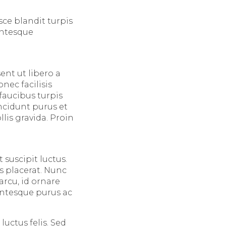
sce blandit turpis
entesque
ent ut libero a
ec facilisis
faucibus turpis
ncidunt purus et
lis gravida. Proin
suscipit luctus.
s placerat. Nunc
rcu, id ornare
entesque purus ac
luctus felis. Sed