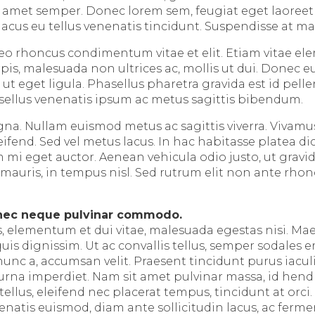
sit amet semper. Donec lorem sem, feugiat eget laoree
lacus eu tellus venenatis tincidunt. Suspendisse at ma
 leo rhoncus condimentum vitae et elit. Etiam vitae el
s, malesuada non ultrices ac, mollis ut dui. Donec eu
ut eget ligula. Phasellus pharetra gravida est id pell
asellus venenatis ipsum ac metus sagittis bibendum.
na. Nullam euismod metus ac sagittis viverra. Vivam
leifend. Sed vel metus lacus. In hac habitasse platea d
mi eget auctor. Aenean vehicula odio justo, ut gravida
mauris, in tempus nisl. Sed rutrum elit non ante rhonc
nec neque pulvinar commodo.
s, elementum et dui vitae, malesuada egestas nisi. M
uis dignissim. Ut ac convallis tellus, semper sodales 
nunc a, accumsan velit. Praesent tincidunt purus iacul
na imperdiet. Nam sit amet pulvinar massa, id hendr
tellus, eleifend nec placerat tempus, tincidunt at orci.
enatis euismod, diam ante sollicitudin lacus, ac ferm