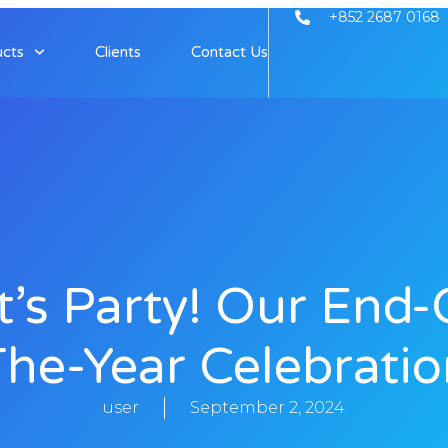
+852 2687 0168
ucts
Clients
Contact Us
t’s Party! Our End-
The-Year Celebratio
user
September 2, 2024