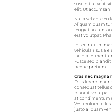
suscipit ut velit 
elit. Ut accumsan 
Nulla vel ante eu
Aliquam quam turpi
feugiat accumsan 
erat volutpat. Ph
In sed rutrum mag
vehicula risus a e
lacinia fermentum 
Fusce sed blandit 
neque pretium.
Cras nec magna 
Duis libero mauri
consequat tellus q
blandit, volutpat 
at condimentum ur
Vestibulum tellus 
justo aliquam ven