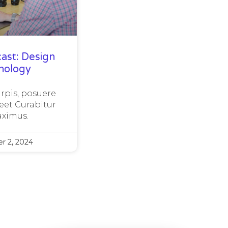
ast: Design
nology
urpis, posuere
eet Curabitur
ximus.
r 2, 2024